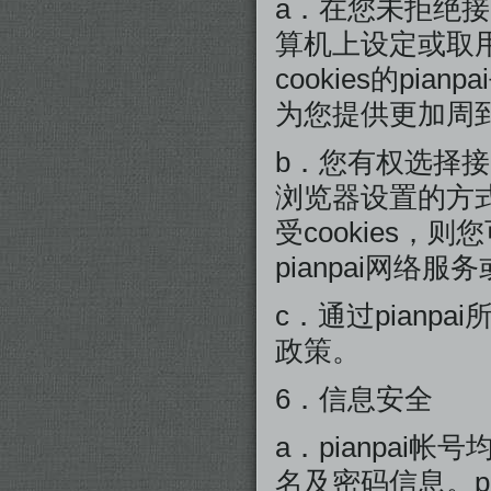
a．在您未拒绝接受
算机上设定或取用
cookies的pian
为您提供更加周
b．您有权选择接
浏览器设置的方式
受cookies，
pianpai网络服
c．通过pianp
政策。
6．信息安全
a．pianpa
名及密码信息。p