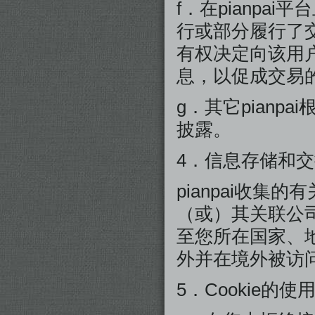
f．在pianp
行或部分履行了交
有权决定向该用
息，以促成交易
g．其它pian
披露。
4．信息存储和
pianpai收集的
（或）其关联公
至您所在国家、地
外并在境外被访
5．Cookie的使