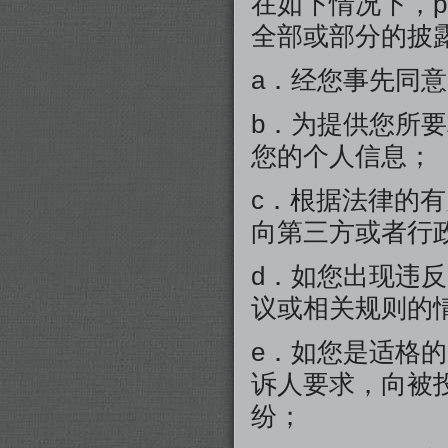
在如下情况下，p
全部或部分的披
a．经您事先同
b．为提供您所
您的个人信息；
c．根据法律的
向第三方或者行
d．如您出现违反
议或相关规则的
e．如您是适格
诉人要求，向被
纷；