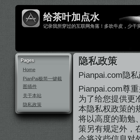
给茶叶加点水
记录我所穿过的互联网角落！多吹牛皮，少干
隐私政策
Pages
Home
Pianpai.com隐
PianPai极简一键截
图插件
Pianpai.c
关于本站
为了给您提供更准
隐私政策
本隐私权政策的规
将以高度的勤勉
策另有规定外，在
会将这些信息对外