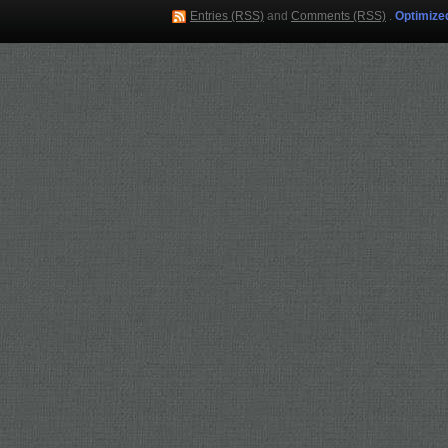
Entries (RSS)
and
Comments (RSS)
.
Optimize