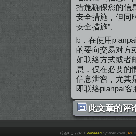
措施确保您的信
安全措施，但同
安全措施”。
b．在使用pia
的要向交易对方
如联络方式或者
息，仅在必要的
信息泄密，尤其是
即联络pianpai
此文章的评论
给茶叶加点水
is
Powered
by WordPress,
A9
T