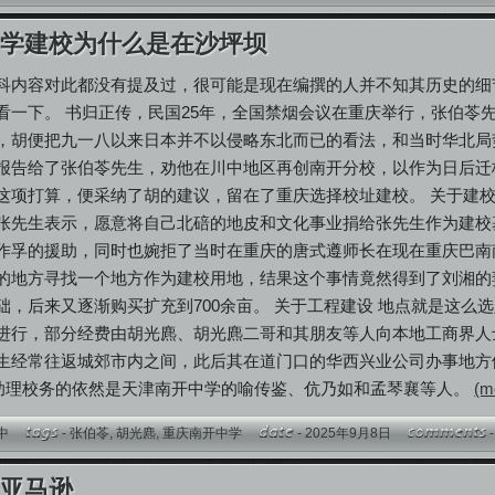
中学建校为什么是在沙坪坝
科内容对此都没有提及过，很可能是现在编撰的人并不知其历史的细
看一下。 书归正传，民国25年，全国禁烟会议在重庆举行，张伯苓
，胡便把九一八以来日本并不以侵略东北而已的看法，和当时华北局
报告给了张伯苓先生，劝他在川中地区再创南开分校，以作为日后迁
这项打算，便采纳了胡的建议，留在了重庆选择校址建校。 关于建校
张先生表示，愿意将自己北碚的地皮和文化事业捐给张先生作为建校
作孚的援助，同时也婉拒了当时在重庆的唐式遵师长在现在重庆巴南
的地方寻找一个地方作为建校用地，结果这个事情竟然得到了刘湘的妻
础，后来又逐渐购买扩充到700余亩。 关于工程建设 地点就是这
进行，部分经费由胡光麃、胡光麃二哥和其朋友等人向本地工商界人
生经常往返城郊市内之间，此后其在道门口的华西兴业公司办事地方
，助理校务的依然是天津南开中学的喻传鉴、伉乃如和孟琴襄等人。
(mo
中
-
张伯苓
,
胡光麃
,
重庆南开中学
- 2025年9月8日
下亚马逊