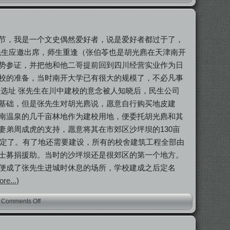
节，我是一个文史偶然爱好者，说是爱好者都过于了，
先生应邀出席，师生重逢（张伯苓也是胡光麃在天津南开
势参证，并把他和他二哥提前回到四川经营实业作为日
校的准备，当时南开大学已有很大的规模了，不必凡事
选址 张先生在川中建校的意念被人知晓后，民生公司
基础，但是张先生对胡光麃说，愿意自行购买地皮建
南温泉的几千亩林地作为建校用地，便委托胡光麃和其
弟周成虎的支持，愿意将其在市郊区沙坪坝的130亩
么选定了。有了地还需要建设，所有的校舍建筑工程全部由
士募捐援助。当时的沙坪坝还是很郊区的第一个地方。
便成了张先生进城时休息的场所，学校建成之后定名
re...)
-
Comments Off