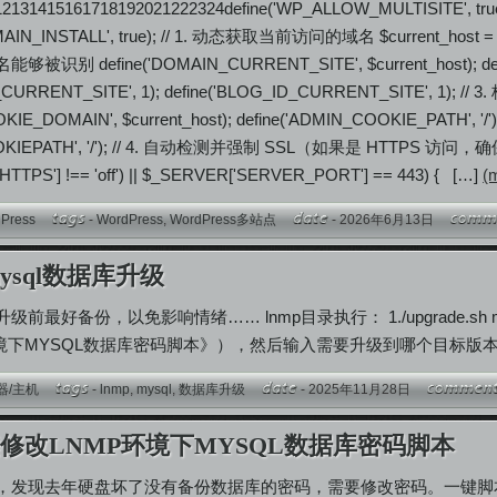
2131415161718192021222324define('WP_ALLOW_MULTISITE', true); 
OMAIN_INSTALL', true); // 1. 动态获取当前访问的域名 $current_hos
 define('DOMAIN_CURRENT_SITE', $current_host); define
_ID_CURRENT_SITE', 1); define('BLOG_ID_CURRENT_SITE'
IE_DOMAIN', $current_host); define('ADMIN_COOKIE_PATH', '/'); 
COOKIEPATH', '/'); // 4. 自动检测并强制 SSL（如果是 HTTPS 访问，确
TTPS'] !== 'off') || $_SERVER['SERVER_PORT'] == 443) { […]
(m
Press
-
WordPress
,
WordPress多站点
- 2026年6月13日
mysql数据库升级
前最好备份，以免影响情绪…… lnmp目录执行： 1./upgrade.
环境下MYSQL数据库密码脚本》），然后输入需要升级到哪个目标版
器/主机
-
lnmp
,
mysql
,
数据库升级
- 2025年11月28日
修改LNMP环境下MYSQL数据库密码脚本
，发现去年硬盘坏了没有备份数据库的密码，需要修改密码。一键脚