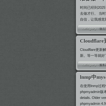
时间已经到20
去做才行。 当
自信，让我感觉
-
做点
Cloudf
Cloudfla
新。等一等就好
-
服务
lnmp中mysq
在使用lnmp过
phpmyadmin版本
details. Older v
phpmyadmin 