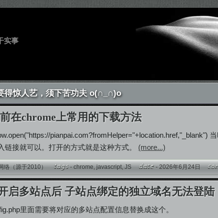
干实事
要得惊人艺，须下苦功夫 o(∩_∩)o
前在chrome上常用的下载方法
indow.open("https://pianpai.com?fromHelper="+location.hr
入链接就可以。打开的方式就是这种方式。
(more...)
网络（源于2010）
-
chrome
,
javascript
,
JS
- 2026年6月24日
ess 开启多站点后 子站点绑定的独立域名无法登陆
onfig.php里面需要将对应的多站点配置信息替换成这个。