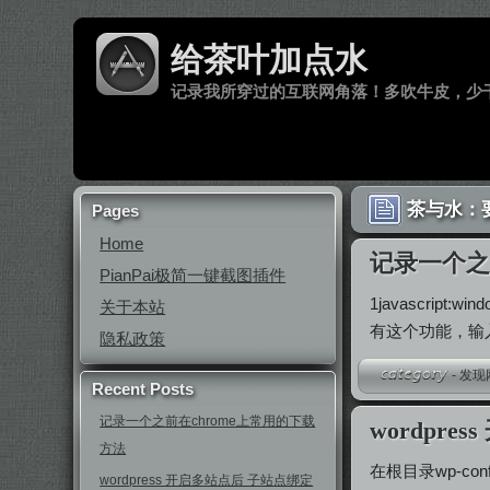
给茶叶加点水
记录我所穿过的互联网角落！多吹牛皮，少
茶与水：
Pages
Home
记录一个之
PianPai极简一键截图插件
1javascript:w
关于本站
有这个功能，输
隐私政策
-
发现
Recent Posts
记录一个之前在chrome上常用的下载
wordpr
方法
在根目录wp-c
wordpress 开启多站点后 子站点绑定