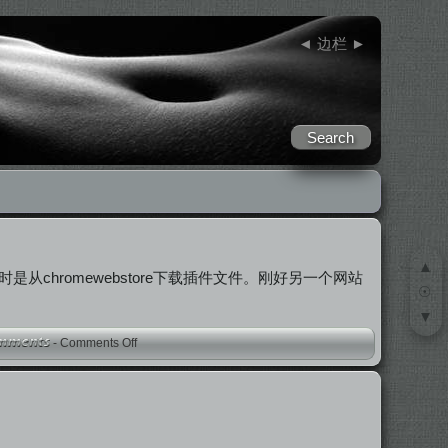
◄
边栏
►
▲
ef,"_blank") 当时是从chromewebstore下载插件文件。刚好另一个网站
☉
▼
-
Comments Off