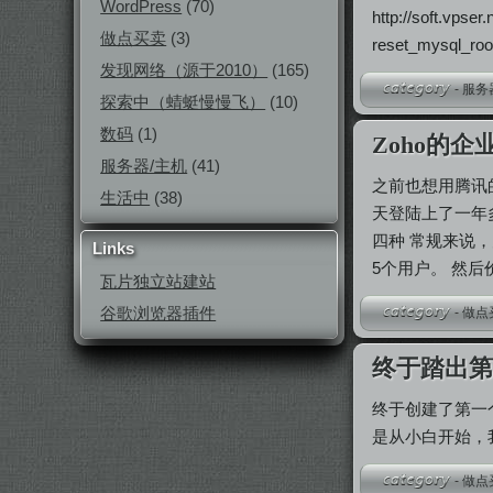
WordPress
(70)
http://soft.v
做点买卖
(3)
reset_mysql_
发现网络（源于2010）
(165)
-
服务
探索中（蜻蜓慢慢飞）
(10)
数码
(1)
Zoho的
服务器/主机
(41)
之前也想用腾讯
生活中
(38)
天登陆上了一年
四种 常规来说，
Links
5个用户。 然
瓦片独立站建站
谷歌浏览器插件
-
做点
终于踏出
终于创建了第一
是从小白开始，
-
做点