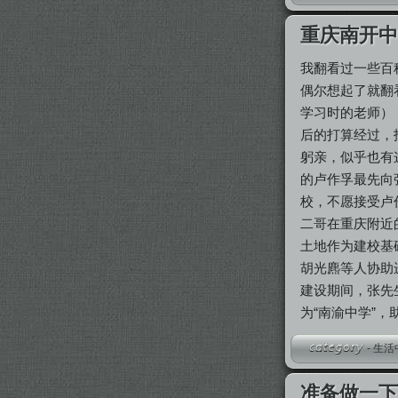
重庆南开
我翻看过一些百
偶尔想起了就翻
学习时的老师）
后的打算经过，
躬亲，似乎也有
的卢作孚最先向
校，不愿接受卢
二哥在重庆附近
土地作为建校基
胡光麃等人协助
建设期间，张先
为“南渝中学”
-
生活
准备做一