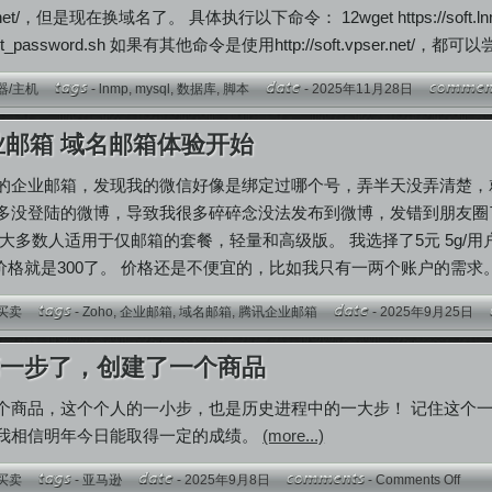
pser.net/，但是现在换域名了。 具体执行以下命令： 12wget https://soft.lnmp.c
root_password.sh 如果有其他命令是使用http://soft.vpser.net/，都可以
器/主机
-
lnmp
,
mysql
,
数据库
,
脚本
- 2025年11月28日
企业邮箱 域名邮箱体验开始
的企业邮箱，发现我的微信好像是绑定过哪个号，弄半天没弄清楚，
多没登陆的微博，导致我很多碎碎念没法发布到微博，发错到朋友圈了
大多数人适用于仅邮箱的套餐，轻量和高级版。 我选择了5元 5g/
后价格就是300了。 价格还是不便宜的，比如我只有一两个账户的需
买卖
-
Zoho
,
企业邮箱
,
域名邮箱
,
腾讯企业邮箱
- 2025年9月25日
第一步了，创建了一个商品
个商品，这个个人的一小步，也是历史进程中的一大步！ 记住这个一
我相信明年今日能取得一定的成绩。
(more...)
买卖
-
亚马逊
- 2025年9月8日
-
Comments Off