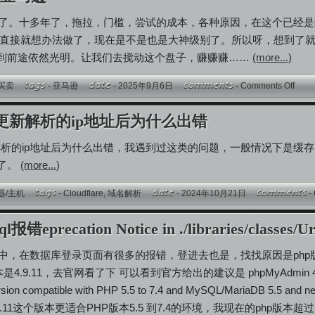
25了。十多年了，拖拉，门槛，尝试的成本，各种原因，在这个已经
时直接就想办法做了，现在是不是也是大神级别了。所以呀，想到了就
到前途依然光明。让我们去搅动这个盘子，赚赚赚……
(more...)
买卖
-
亚马逊
- 2025年9月6日
-
Comments Off
lare更新解析的ip地址后为什么出错
re更新解析的ip地址后为什么出错，我遇到过这类的问题，一般情况下是缓存
了。
(more...)
器/主机
-
Cloudflare
,
域名解析
- 2024年10月21日
-
l报错eprecation Notice in ./libraries/clas
程中，在数据库登录页面有很多的报错，登进去也是，找找原因是php版本
是4.9.11，去官网看了下 可以看到官方给出的建议是 phpMyAdmin 4.9.11 Relea
ersion compatible with PHP 5.5 to 7.4 and MySQL/MariaDB 5.5 and newe
4.9.11这个版本更适合PHP版本5.5 到7.4的环境，我现在的php版本超过了这个建议