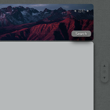
◄
边栏
►
▲
☉
▼