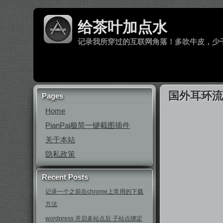
给茶叶加点水
记录我所穿过的互联网角落！多吹牛皮，少
国外耳环
Pages
Home
PianPai极简一键截图插件
关于本站
隐私政策
Recent Posts
记录一个之前在chrome上常用的下载
方法
wordpress 开启多站点后 子站点绑定