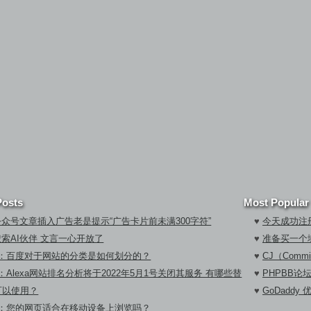
Posts
Most Popular
众号文章插入广告老是提示“广告卡片前未满300字符”
♥
今天成功注册
索AI伙伴 文言一心开放了
♥
准备买一个
期：百度对于网站的分类是如何划分的？
♥
CJ（Commi
：Alexa网站排名分析将于2022年5月1号关闭其服务 有哪些替
♥
PHPBB论
可以使用？
♥
GoDaddy
期：您的网页适合在移动设备上浏览吗？