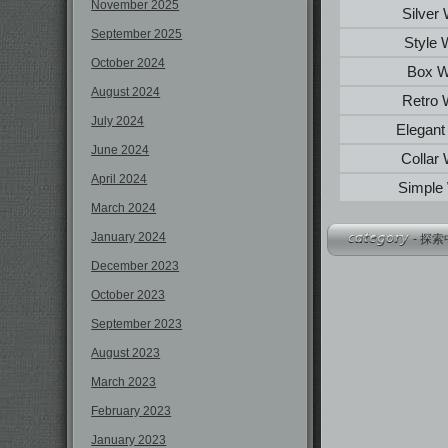
November 2025
Silver
September 2025
Style 
October 2024
Box W
August 2024
Retro 
July 2024
Elegant
June 2024
Collar
April 2024
Simple
March 2024
January 2024
-
探索
December 2023
October 2023
September 2023
August 2023
March 2023
February 2023
January 2023