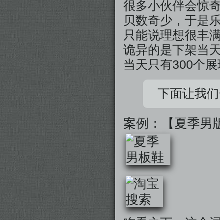
很多小伙伴会惊
贝数奇少，于是
只能说理想很丰
诡异的是下架当
当天只有300个
下面让我们
案例：【夏季男