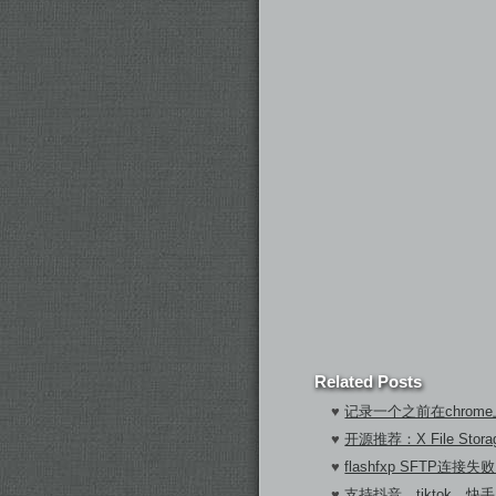
Related Posts
♥
记录一个之前在chrom
♥
开源推荐：X File Sto
♥
flashfxp SFTP连
♥
支持抖音、tiktok、快手