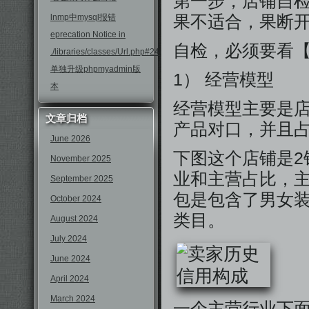
第一步，店铺自
lnmp中mysql报错
果不适合，果断
eprecation Notice in
自检，必须要看【
./libraries/classes/Url.php#246
单独升级phpmyadmin版
1） 经营模型
本
经营模型主要是
文章归档
产品对口，并且占
June 2026
下图这个店铺是2
November 2025
业和主营占比，
September 2025
包是包含了男女装
October 2024
类目。
August 2024
July 2024
June 2024
April 2024
March 2024
一个主营行业下