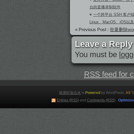
台的直播录制软件
♥
一个跨平台 SSH 客户端A
Linux、MacOS、iOS以及A
« Previous Post :
批量删除wor
Leave a Reply
You must be
logg
RSS
feed for 
给茶叶加点水
is
Powered
by WordPress,
A9
T
Entries (RSS)
and
Comments (RSS)
.
Optimize