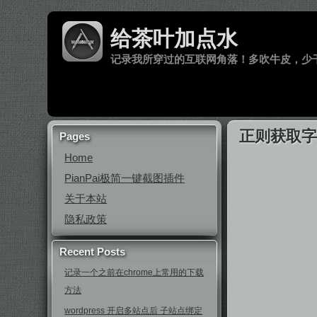
给茶叶加点水
记录我所穿过的互联网角落！多吹牛皮，少
正则获取字
Pages
Home
PianPai极简一键截图插件
关于本站
隐私政策
Recent Posts
记录一个之前在chrome上常用的下载
方法
wordpress 开启多站点后 子站点绑定