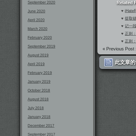
Related 
September 2020
♥
iHat
June 2020
♥
提取
April 2020
♥
记一段
March 2020
♥
正则
February 2020
♥
正则
September 2019
« Previous Post 
August 2019
此文章的
April 2019
February 2019
January 2019
October 2018
August 2018
July 2018
January 2018
December 2017
September 2017