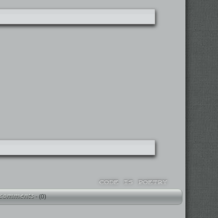
-
(0)