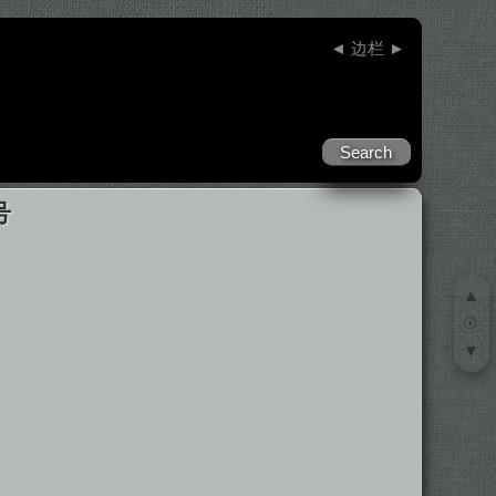
◄
边栏
►
号
▲
☉
▼