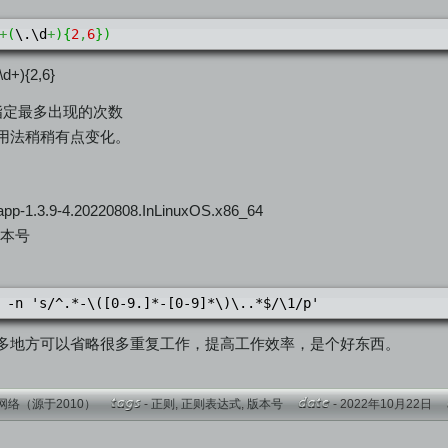
+
(
\.\d
+
)
{
2
,
6
}
)
+){2,6}
指定最多出现的次数
用法稍稍有点变化。
app-1.3.9-4.20220808.InLinuxOS.x86_64
的版本号
 -n 's/^.*-\([0-9.]*-[0-9]*\)\..*$/\1/p'
多地方可以省略很多重复工作，提高工作效率，是个好东西。
网络（源于2010）
-
正则
,
正则表达式
,
版本号
- 2022年10月22日