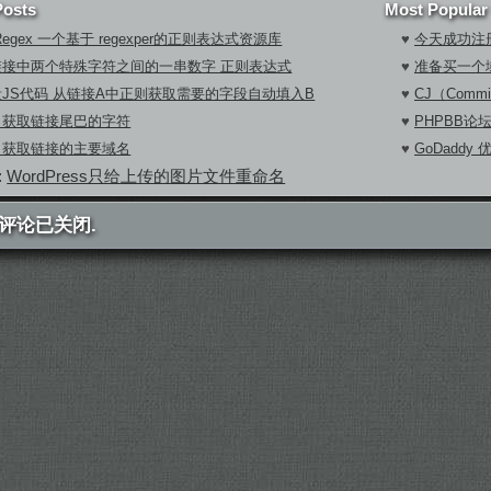
Posts
Most Popular
eRegex 一个基于 regexper的正则表达式资源库
♥
今天成功注册
链接中两个特殊字符之间的一串数字 正则表达式
♥
准备买一个
JS代码 从链接A中正则获取需要的字段自动填入B
♥
CJ（Commi
：获取链接尾巴的字符
♥
PHPBB论
：获取链接的主要域名
♥
GoDaddy
:
WordPress只给上传的图片文件重命名
评论已关闭.