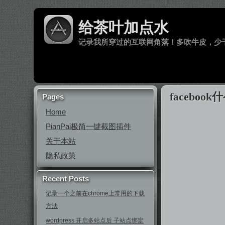
给茶叶加点水
记录我所穿过的互联网角落！多吹牛皮，少
facebo
Pages
Home
PianPai极简一键截图插件
关于本站
隐私政策
Recent Posts
记录一个之前在chrome上常用的下载
方法
wordpress 开启多站点后 子站点绑定