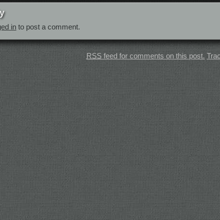
y
ged in
to post a comment.
RSS
feed for comments on this post.
Tra