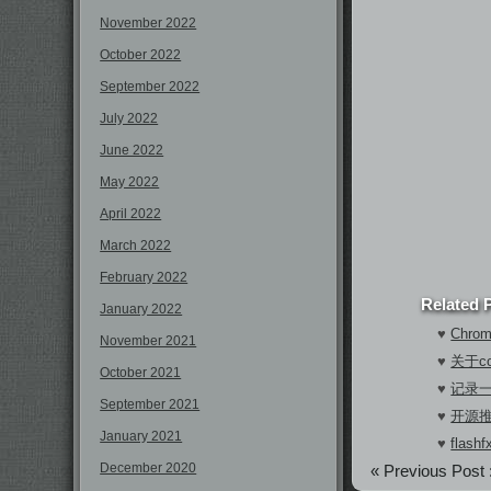
November 2022
October 2022
September 2022
July 2022
June 2022
May 2022
April 2022
March 2022
February 2022
Related 
January 2022
♥
Chro
November 2021
♥
关于con
October 2021
♥
记录一
September 2021
♥
开源推荐
January 2021
♥
fla
December 2020
« Previous Post 