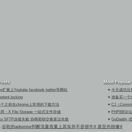
Posts
Most Popular
me扩展上Youtube facebook twitter等网站
♥
今天成功注册
tent locking
♥
准备买一个
个之前在chrome上常用的下载方法
♥
CJ（Commi
：X File Storage 一站式文件存储
♥
PHPBB论
shfxp SFTP连接失败 协商密钥交换算法失败
♥
GoDaddy
:
谷歌的adsense判断流量质量上其实并不是很牛X 甚至也很傻X