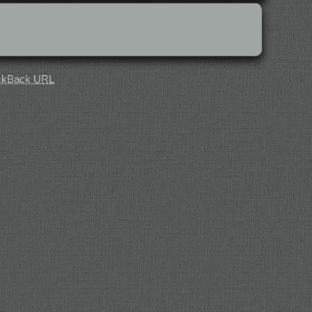
ckBack
URL