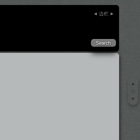
◄
边栏
►
▲
☉
▼