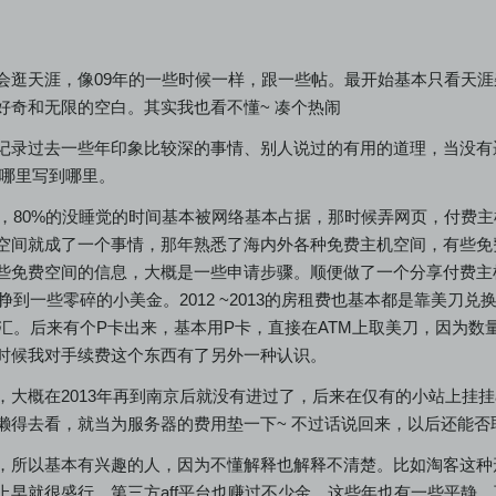
会逛天涯，像09年的一些时候一样，跟一些帖。最开始基本只看天
好奇和无限的空白。其实我也看不懂~ 凑个热闹
记录过去一些年印象比较深的事情、别人说过的有用的道理，当没有
 哪里写到哪里。
时间，80%的没睡觉的时间基本被网络基本占据，那时候弄网页，付费
空间就成了一个事情，那年熟悉了海内外各种免费主机空间，有些免
免费空间的信息，大概是一些申请步骤。顺便做了一个分享付费主机的券
，挣到一些零碎的小美金。2012 ~2013的房租费也基本都是靠美
转招行购汇。后来有个P卡出来，基本用P卡，直接在ATM上取美刀，因
时候我对手续费这个东西有了另外一种认识。
大概在2013年再到南京后就没有进过了，后来在仅有的小站上挂挂ad
懒得去看，就当为服务器的费用垫一下~ 不过话说回来，以后还能
，所以基本有兴趣的人，因为不懂解释也解释不清楚。比如淘客这种
上早就很盛行，第三方aff平台也赚过不少金，这些年也有一些平静