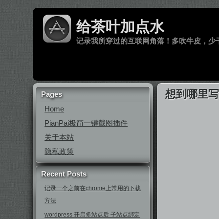
给茶叶加点水
记录我所穿过的互联网角落！多吹牛皮，少
想到哪里写
Pages
Home
PianPai极简一键截图插件
关于本站
隐私政策
Recent Posts
记录一个之前在chrome上常用的下载
方法
wordpress 开启多站点后 子站点绑定