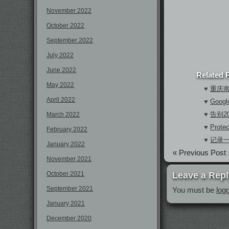
November 2022
October 2022
September 2022
July 2022
June 2022
Related 
May 2022
♥
重庆
April 2022
♥
Goo
♥
告别2
March 2022
♥
Prote
February 2022
♥
记录
January 2022
« Previous Post 
November 2021
October 2021
Leave a Repl
September 2021
You must be
log
January 2021
December 2020