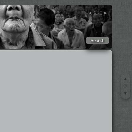
◄
边栏
►
▲
☉
▼