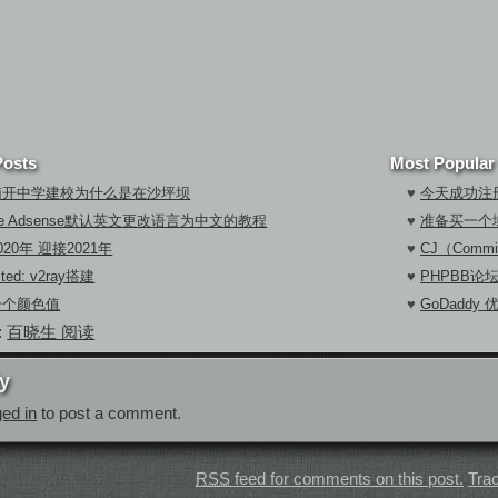
Posts
Most Popular
南开中学建校为什么是在沙坪坝
♥
今天成功注册
gle Adsense默认英文更改语言为中文的教程
♥
准备买一个
020年 迎接2021年
♥
CJ（Commi
cted: v2ray搭建
♥
PHPBB论
一个颜色值
♥
GoDaddy
:
百晓生 阅读
y
ged in
to post a comment.
RSS
feed for comments on this post.
Tra