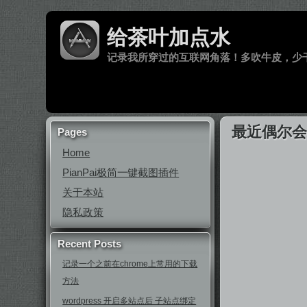
给茶叶加点水
记录我所穿过的互联网角落！多吹牛皮，少
最近偶尔
Pages
Home
PianPai极简一键截图插件
关于本站
隐私政策
Recent Posts
记录一个之前在chrome上常用的下载
方法
wordpress 开启多站点后 子站点绑定