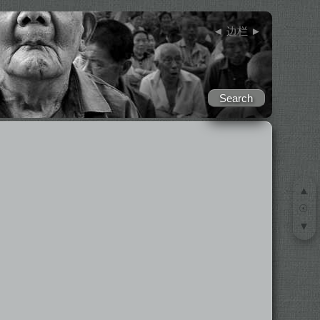
◄
边栏
►
▲
☉
▼