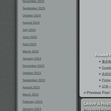
November 2025
September 2025
October 2024
August 2024
July 2024
June 2024
April 2024
March 2024
Related 
January 2024
♥
重庆
December 2023
♥
Goo
October 2023
♥
告别2
♥
Prote
September 2023
♥
记录
August 2023
« Previous Post 
March 2023
February 2023
Leave a Repl
January 2023
You must be
log