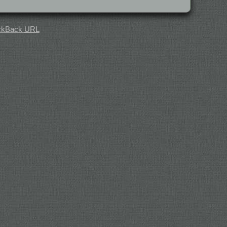
ckBack
URL