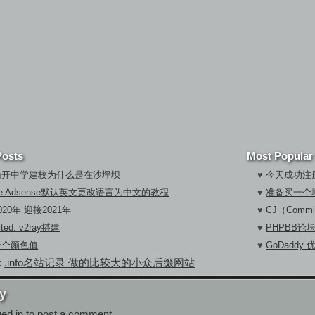
Posts
Most Popular
南开中学建校为什么是在沙坪坝
♥
今天成功注册
gle Adsense默认英文更改语言为中文的教程
♥
准备买一个
020年 迎接2021年
♥
CJ（Commi
cted: v2ray搭建
♥
PHPBB论
一个颜色值
♥
GoDaddy
:
.info名站记录 做的比较大的小众后缀网站
y
ged in
to post a comment.