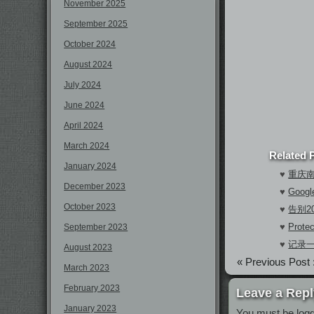
November 2025
September 2025
October 2024
August 2024
July 2024
June 2024
April 2024
March 2024
Related 
January 2024
♥
重庆
December 2023
♥
Goo
October 2023
♥
告别2
♥
Prote
September 2023
♥
记录
August 2023
« Previous Post 
March 2023
February 2023
Leave a Repl
January 2023
You must be
log