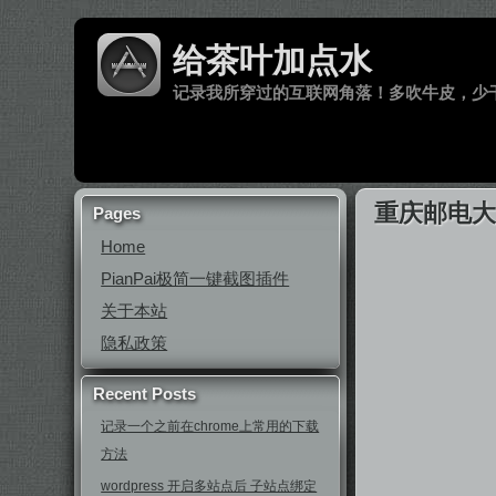
给茶叶加点水
记录我所穿过的互联网角落！多吹牛皮，少
重庆邮电
Pages
Home
PianPai极简一键截图插件
关于本站
隐私政策
Recent Posts
记录一个之前在chrome上常用的下载
方法
wordpress 开启多站点后 子站点绑定