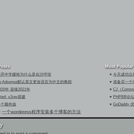
Posts
Most Popular
南开中学建校为什么是在沙坪坝
♥
今天成功注册
gle Adsense默认英文更改语言为中文的教程
♥
准备买一个
020年 迎接2021年
♥
CJ（Commi
cted: v2ray搭建
♥
PHPBB论
一个颜色值
♥
GoDaddy
:
一个wordpress程序安装多个博客的方法
y
ged in
to post a comment.