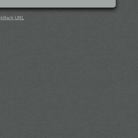
ckBack
URL