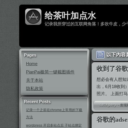
给茶叶加点水
记录我所穿过的互联网角落！多吹牛皮，少
以下內容属于
Pages
Home
收到了谷歌的
PianPai极简一键截图插件
想必会有人想知
关于本站
出，6月18收
隐私政策
照片。 上面打
Recent Posts
-
发现
记录一个之前在chrome上常用的下载
方法
谷歌的ad
wordpress 开启多站点后 子站点绑定