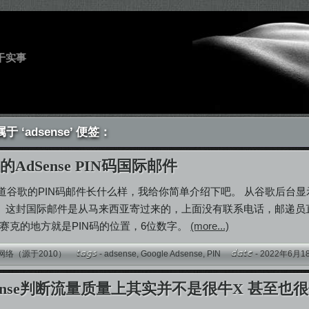
干实事
 ‘adsense’ 便签：
AdSense PIN码国际邮件
道谷歌的PIN码邮件长什么样，我给你简单介绍下吧。 从谷歌后台显
到） 这封国际邮件是从马来西亚寄过来的，上面没有联系电话，邮递
马赛克的地方就是PIN码的位置，6位数字。
(more...)
网络（源于2010）
-
adsense
,
Google Adsense
,
PIN
- 2022年6
sense判断流量质量上其实并不是很牛X 甚至也