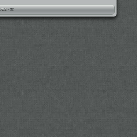
-
(0)