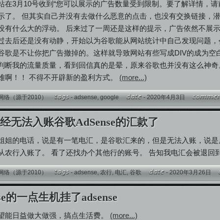
站在3月10号收到“您可以展示的广告数量受到限制。要了解详情，
示了。 但其实自己并没有去做什么恶意的点击，也没有交换链接，
没有什么大的浮动。 后来过了一周还是这样的提示，广告依然不展示，
过去后还是没有动静，开始以为谷歌能从网站统计中自己发现问题，
谷歌是不让你把广告撤掉的。这样就导致网站有些写成DIV的成为空
判断我的流量质量，看到回信真的是晕，原来谷歌也并没有这么神奇
难啊！！ 不得不开辟新的盈利方式。
(more...)
网络（源于2010）
-
adsense
,
google
- 2020年4月3日
经无法入账谷歌AdSense的汇款了
姐姐的电话，说是有一笔电汇，是谷歌汇来的，但是无法入账，说是
从农行入账了。 看了还找办个其他行的账号。 告知我电汇会被退
网络（源于2010）
-
adsense
,
农行
,
电汇
,
谷歌
- 2020年3月26日
se的一点生机挂了adsense
e 希望能日益做大做强，搞点生活费。
(more...)