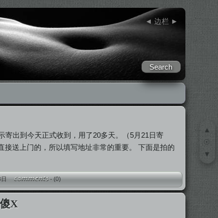
◄
边栏
►
▲
示寄出到今天正式收到，用了20多天。（5月21日寄
☉
员直接送上门的，所以填写地址非常的重要。 下面是拍的
▼
月18日
-
(0)
很傻X