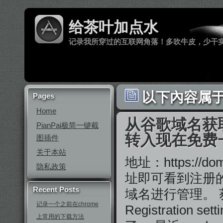
给茶叶加点水
记录我所穿过的互联网角落！多吹牛皮，少干
以下內容属于 ‘
Pages
Home
从谷歌域名获取转
PianPai极简一键截
转入现在免费
图插件
关于本站
地址：https://do
隐私政策
址即可看到注册的
Recent Posts
域名进行管理。
记录一个之前在chrome
Registration s
上常用的下载方法