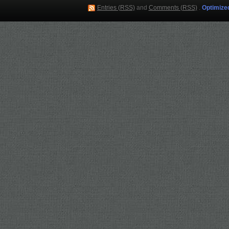
Entries (RSS)
and
Comments (RSS)
.
Optimize