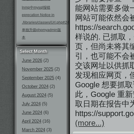
能网站需要多做
lnmp中mysql报错
eprecation Notice in
网站可能依然会
./libraries/classes/Url.php#246
https://search.
单独升级phpmyadmin版
样说的. 已抓取，
本
页，但尚未将其
Select Month
引，也可能不会
June 2026
(2)
交该网址以供抓取。
November 2025
(2)
发现相应网页，
September 2025
(4)
Google 想
October 2024
(2)
此，Google
August 2024
(5)
取日期在报告中
July 2024
(5)
https://support
June 2024
(6)
April 2024
(16)
(more...)
March 2024
(3)