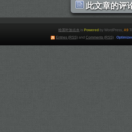
此文章的评论
给茶叶加点水
is
Powered
by WordPress,
A9
T
Entries (RSS)
and
Comments (RSS)
.
Optimize