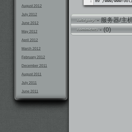
1
mv /www/wwwroot
August 2012
July 2012
-
服务器/主
June 2012
-
(0)
May 2012
April 2012
March 2012
February 2012
December 2011
August 2011
July 2011
June 2011