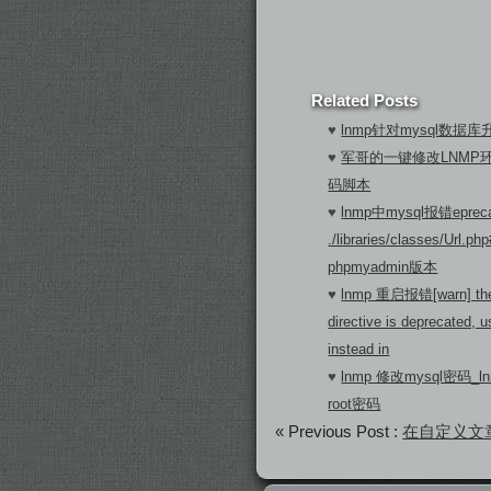
Related Posts
♥
lnmp针对mysql数据库
♥
军哥的一键修改LNMP
码脚本
♥
lnmp中mysql报错eprecati
./libraries/classes/Url
phpmyadmin版本
♥
lnmp 重启报错[warn] the “
directive is deprecated, u
instead in
♥
lnmp 修改mysql密码_
root密码
« Previous Post :
在自定义文