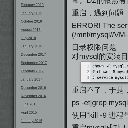
常。DZ的依然有
February 2019
重启，遇到问题
January 2019
October 2018
ERROR! The serve
August 2018
(/mnt/mysql//VM-
July 2018
目录权限问题
January 2018
对mysql的安
December 2017
September 2017
1
chown -R mysql.
February 2017
2
# chown -R mysq
3
# service mysql
January 2017
December 2016
重启不了，于是
November 2016
ps -ef|grep mysq
June 2015
April 2015
使用“kill -9 
January 2015
重启mysql成功