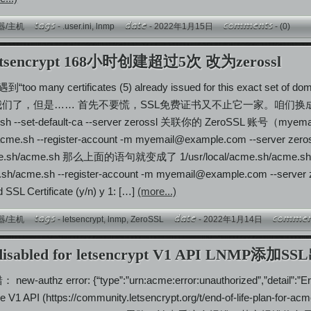
器/主机
-
.user.ini
,
lnmp
- 2022年1月15日
-
(0)
tsencrypt 168小时创建超过5次 改为zerossl
o many certificates (5) already issued for this exact set
们了，但是…… 首先不要慌，SSL免费证书又不止它一家。咱们换成Zer
sh --set-default-ca --server zerossl 关联你的 ZeroSSL 账号（
myema
sh --register-account -m
myemail@example.com
--server 
me.sh/acme.sh 那么上面的语句就变成了 1/usr/local/acme.sh/acme.sh --set
.sh/acme.sh --register-account -m
myemail@example.com
--serv
L Certificate (y/n) y 1: […]
(more...)
器/主机
-
letsencrypt
,
lnmp
,
ZeroSSL
- 2022年1月14日
n disabled for letsencrypt V1 API LNMP添加S
 new-authz error: {“type”:”urn:acme:error:unauthorized”,”detail”:”Er
 the V1 API (https://community.letsencrypt.org/t/end-of-life-pla