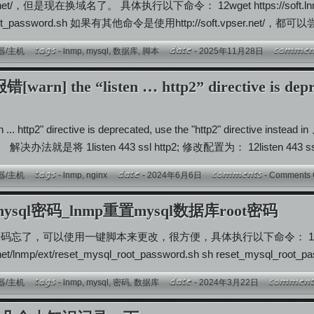
pser.net/，但是现在换域名了。 具体执行以下命令： 12wget https://soft.lnmp.c
root_password.sh 如果有其他命令是使用http://soft.vpser.net/，都可以
器/主机
-
lnmp
,
mysql
,
数据库
,
脚本
- 2025年11月28日
arn] the “listen … http2” directive is deprec
isten ... http2" directive is deprecated, use the "http2"
法就是将 1listen 443 ssl http2; 修改配置为： 12listen 443 ssl; 
器/主机
-
lnmp
,
nginx
- 2024年6月6日
-
Comments 
mysql密码_lnmp重置mysql数据库root密码
库密码忘了，可以使用一键脚本来更改，很方便，具体执行以下命令： 123
er.net/lnmp/ext/reset_mysql_root_password.sh sh reset_mysql_ro
器/主机
-
lnmp
,
mysql
,
密码
,
数据库
- 2024年3月22日