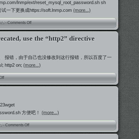
om/lnmp/ext/reset_mysql_root_password.sh sh
尝试一下更换成https://soft.lnmp.com
(more...)
-
Comments Off
ated, use the “http2” directive
 directive instead in 、 报错，由于自己也没修改到这行报错，所以百度了一
http2 on;
(more...)
Off
wget
ot_password.sh 方便吧！
(more...)
-
Comments Off