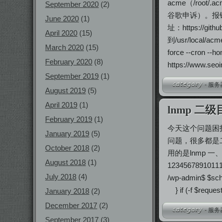
acme（/roo
September 2020
(2)
谷歌申诉）。报错信息说得是
June 2020
(1)
址：https://
April 2020
(15)
到/usr/local/
March 2020
(15)
force --cron 
February 2020
(8)
https://www.seo
September 2019
(1)
-
服务
August 2019
(5)
April 2019
(1)
lnmp 二级
February 2019
(1)
今天这个问题困
January 2019
(5)
问题，很多都是
October 2018
(2)
用的是lnmp 一、
August 2018
(1)
1234567891011121
July 2018
(4)
/wp-admin$ $sch
} if (-f $requ
January 2018
(2)
December 2017
(2)
-
服务
September 2017
(3)