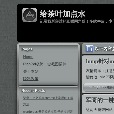
给茶叶加点水
记录我所穿过的互联网角落！多吹牛皮，少
以下內容属于
Pages
Home
lnmp针对
PianPai极简一键截图插件
友情提示：注意升级
关于本站
键修改LNMP
隐私政策
-
服务
Recent Posts
记录一个之前在chrome上常用的下载
军哥的一键
方法
这两天捣鼓网站
wordpress 开启多站点后 子站点绑定