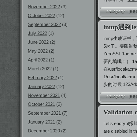
November 2022
(3)
-
服务
October 2022
(12)
September 2022
(3)
lnmp遇到le
July 2022
(1)
lnmp生成证书，遇到“to
June 2022
(2)
5次了。要限制我
May 2022
(2)
ZeroSSL 1acme.
April 2022
(1)
要乱填哦！） 1acme.
March 2022
(1)
在/usr/local/ac
1/usr/local/acme
February 2022
(1)
步的时候 123Add SS
January 2022
(12)
November 2021
(4)
-
服务
October 2021
(2)
Validatio
September 2021
(7)
January 2021
(2)
Let’s encrypt报错：
December 2020
(2)
are disabled in