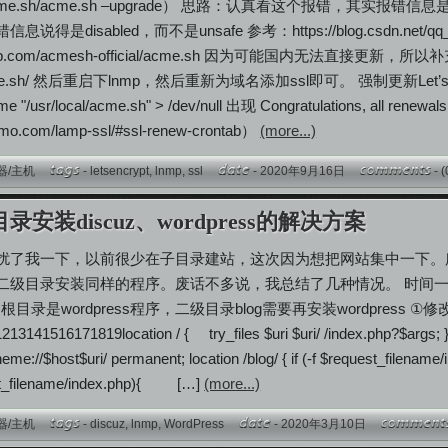
t/.acme.sh/acme.sh –upgrade） 思路：认真看这个报错
disabled，而不是unsafe 参考：https://blog.csdn.net/qq_367981
github.com/acmesh-official/acme.sh 因为可能国内无法直
acme.sh/ 然后重启下lnmp，然后重新为域名添加ssl即可。 强制更新Let’s Encry
--home "/usr/local/acme.sh" > /dev/null 出现 Congratulation
imo.com/lamp-ssl/#ssl-renew-crontab）
(more...)
器/主机
-
letsencrypt
,
lnmp
,
ssl
- 2020年9月16日
-
(
目录安装discuz、wordpress的解决方案
扰了我一下，以前很少在子目录建站，这次因为想把网站集中一下。
二级目录安装同样的程序。废话不多说，我总结了几种情况。 时间
根目录是wordpress程序，二级目录blog需要再安装wordpress ①修改w
3141516171819location / { try_files $uri $uri/ /index.php?$args; } #
eme://$host$uri/ permanent; location /blog/ { if (-f $request_fil
est_filename/index.php){ […]
(more...)
器/主机
-
discuz
,
lnmp
,
WordPress
- 2020年3月10日