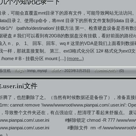
的几个小知识记录一下
t目录，可能会直覆盖mnt目录下的原有文件，可能导致网站无法访问
ta目录 2、使用cp命令，将mnt 目录下的所有文件复制到data 目录
th/to/dir1/*/ /path/to/destination/ 挂载方法 第一、检查硬盘设备是否
盘 # 我们可以看到有20GB的数据盘没有挂载，看好前面的路径/dev/vdb
# 依次输入 n 、p、 1、 回车、回车、wq # 这里的VDA是我们
，那就直接复制。 第三、ext3格式化分区 12# 格式化为ext3文件系统 mk
 /home # B - 挂载分区 mount […]
(more...)
器/主机
-
lnmp
,
mysql
- 2023年3月25日
-
(0)
user.ini文件
了，也想删除了之。（当然有时候数据还是备份了），准备直接删除 1rm -rf /
cannot remove ‘/www/wwwroot/www.pianpai.com/.user.ini’
i没删除，导致整个文件夹还在，有点强迫症，想清理了看起来舒服点。 废话不多直接
www.pianpai.com/.user.ini #解除锁定 chmod -R 777 /www/wwwroo
t/www.pianpai.com/.user.ini #删除文件 rm -rf /www/www
e...)